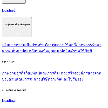
Loading...
การคุ้มครองข้อมูลส่วนบุคคล
นโยบายความเป็นส่วนตัว
นโยบายการใช้คุกกี้
มาตรการรักษา
ความมั่นคงปลอดภัยของข้อมูล
แบบฟอร์มคำขอใช้สิทธิ
รู้จัก SNNP
ภาพรวมธุรกิจ
วิสัยทัศน์และภารกิจ
โครงสร้างองค์กร
สารจาก
ประธาน
คณะกรรมการบริษัท
รางวัลและใบรับรอง
แบรนด์และผลิตภัณฑ์
Loading...